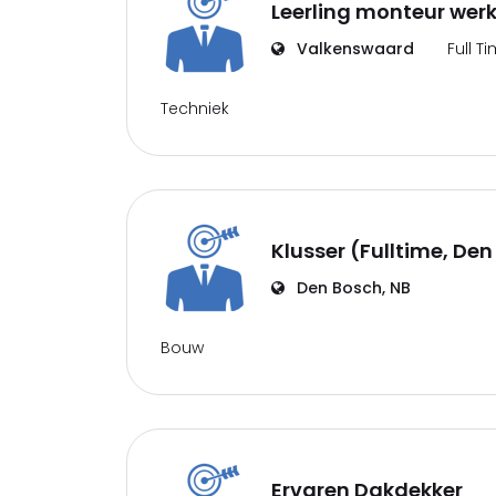
Leerling monteur wer
Valkenswaard
Full T
Techniek
Klusser (Fulltime, De
Den Bosch, NB
Bouw
Ervaren Dakdekker