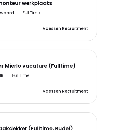
monteur werkplaats
swaard
Full Time
Vaessen Recruitment
r Mierlo vacature (Fulltime)
NB
Full Time
Vaessen Recruitment
 Dakdekker (Fulltime, Budel)