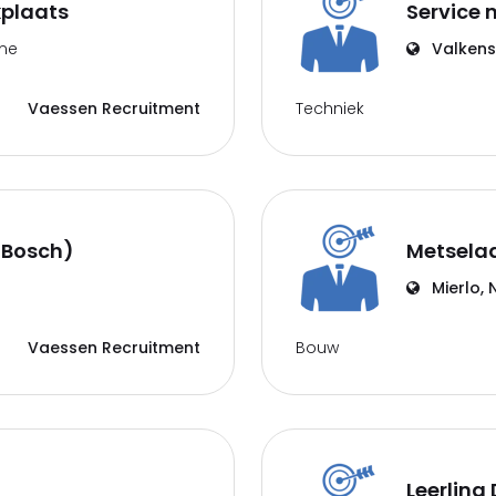
kplaats
Service 
ime
Valken
Techniek
Vaessen Recruitment
n Bosch)
Metselaa
Mierlo, 
Bouw
Vaessen Recruitment
Leerling