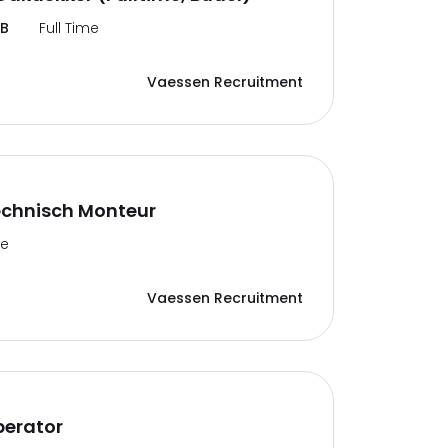
NB
Full Time
Vaessen Recruitment
echnisch Monteur
me
Vaessen Recruitment
perator