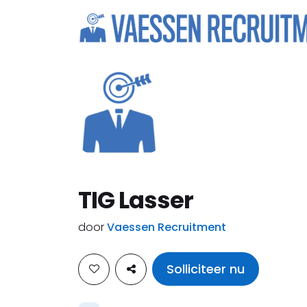
TIG Lasser
door
Vaessen Recruitment
Solliciteer nu