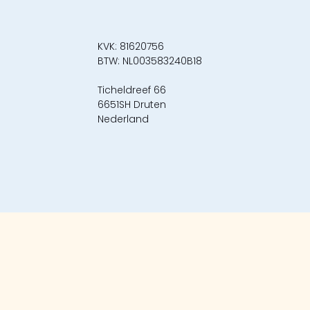
KVK: 81620756
BTW: NL003583240B18
Ticheldreef 66
6651SH Druten
Nederland